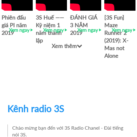
Phiên đấu
3S Huế ――
ĐÁNH GIÁ
[3S Fun]
giá PI năm
Kỷ niệm 1
3 NĂM
Maze
Xem ngay
Xem ngay
Xem ngay
Xem ngay
2019
năm thành
2019
Runner 2
lập
(2019): X-
Xem thêm
Mas not
Alone
Kênh radio 3S
Chào mừng bạn đến với 3S Radio Chanel - Đài tiếng
nói 3S.