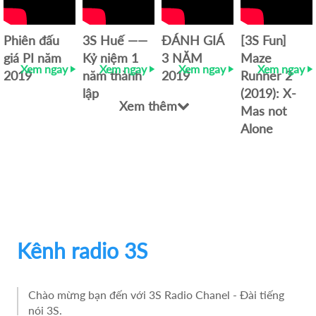
Phiên đấu
3S Huế ――
ĐÁNH GIÁ
[3S Fun]
giá PI năm
Kỷ niệm 1
3 NĂM
Maze
Xem ngay
Xem ngay
Xem ngay
Xem ngay
2019
năm thành
2019
Runner 2
lập
(2019): X-
Xem thêm
Mas not
Alone
Kênh radio 3S
Chào mừng bạn đến với 3S Radio Chanel - Đài tiếng
nói 3S.