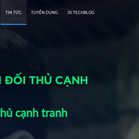
TIN TỨC
TUYỂN DỤNG
3S TECHBLOG
N ĐỐI THỦ CẠNH
thủ cạnh tranh