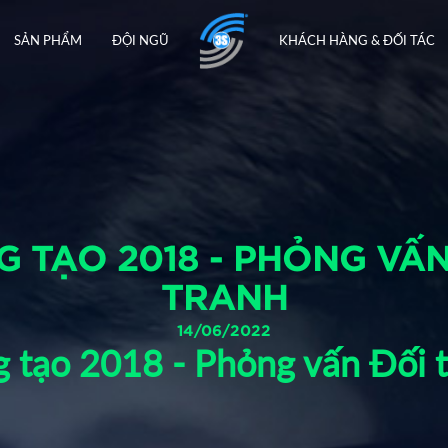
SẢN PHẨM
ĐỘI NGŨ
KHÁCH HÀNG & ĐỐI TÁC
G TẠO 2018 - PHỎNG VẤ
TRANH
14/06/2022
g tạo 2018 - Phỏng vấn Đối 