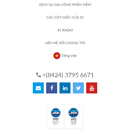
DỊCH VỤ GIA CÔNG PHẦN MỀM
CÁC CỘT MỐC CỦA 3S
3S RADIO
LIÊN HỆ VỚI CHÚNG TÔI
Tiếng Việt
+(8424) 3795 6671