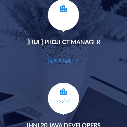
[HUE] PROJECT MANAGER
続きを読む
ハノイ
[HN] 20 JAVA DEVELOPERS