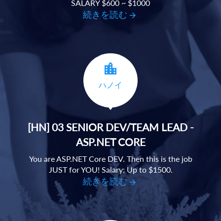
SALARY $600 ~ $1000
続きを読む
ハノイ
[HN] 03 SENIOR DEV/TEAM LEAD -
ASP.NET CORE
You are ASP.NET Core DEV. Then this is the job
JUST for YOU! Salary: Up to $1500.
続きを読む