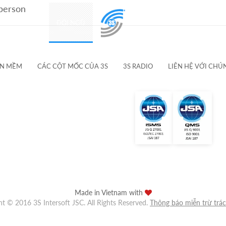
 person
SẢN PHẨM
ĐỘI NGŨ
KHÁCH HÀNG & ĐỐI TÁC
ẦN MỀM
CÁC CỘT MỐC CỦA 3S
3S RADIO
LIÊN HỆ VỚI CHÚ
Made in Vietnam with
ht © 2016 3S Intersoft JSC. All Rights Reserved.
Thông báo miễn trừ trá