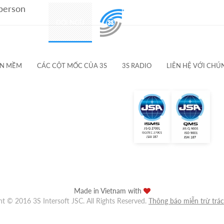
 person
SẢN PHẨM
ĐỘI NGŨ
KHÁCH HÀNG & ĐỐI TÁC
ẦN MỀM
CÁC CỘT MỐC CỦA 3S
3S RADIO
LIÊN HỆ VỚI CHÚ
Made in Vietnam with
ht © 2016 3S Intersoft JSC. All Rights Reserved.
Thông báo miễn trừ trá