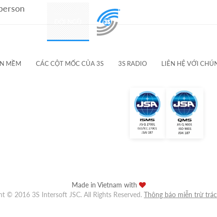
 person
SẢN PHẨM
ĐỘI NGŨ
KHÁCH HÀNG & ĐỐI TÁC
ẦN MỀM
CÁC CỘT MỐC CỦA 3S
3S RADIO
LIÊN HỆ VỚI CHÚ
Made in Vietnam with
ht © 2016 3S Intersoft JSC. All Rights Reserved.
Thông báo miễn trừ trá