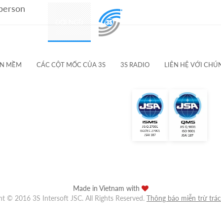
 person
SẢN PHẨM
ĐỘI NGŨ
KHÁCH HÀNG & ĐỐI TÁC
ẦN MỀM
CÁC CỘT MỐC CỦA 3S
3S RADIO
LIÊN HỆ VỚI CHÚ
Made in Vietnam with
ht © 2016 3S Intersoft JSC. All Rights Reserved.
Thông báo miễn trừ trá