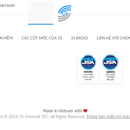
 person
SẢN PHẨM
ĐỘI NGŨ
KHÁCH HÀNG & ĐỐI TÁC
ẦN MỀM
CÁC CỘT MỐC CỦA 3S
3S RADIO
LIÊN HỆ VỚI CHÚ
Made in Vietnam with
ht © 2016 3S Intersoft JSC. All Rights Reserved.
Thông báo miễn trừ trá