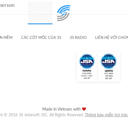
 person
SẢN PHẨM
ĐỘI NGŨ
KHÁCH HÀNG & ĐỐI TÁC
ẦN MỀM
CÁC CỘT MỐC CỦA 3S
3S RADIO
LIÊN HỆ VỚI CHÚ
Made in Vietnam with
ht © 2016 3S Intersoft JSC. All Rights Reserved.
Thông báo miễn trừ trá