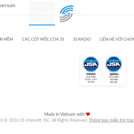
 person
SẢN PHẨM
ĐỘI NGŨ
KHÁCH HÀNG & ĐỐI TÁC
ẦN MỀM
CÁC CỘT MỐC CỦA 3S
3S RADIO
LIÊN HỆ VỚI CHÚ
Made in Vietnam with
ht © 2016 3S Intersoft JSC. All Rights Reserved.
Thông báo miễn trừ trá