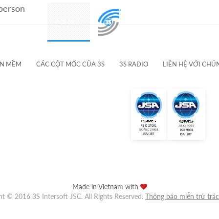
 person
SẢN PHẨM
ĐỘI NGŨ
KHÁCH HÀNG & ĐỐI TÁC
ẦN MỀM
CÁC CỘT MỐC CỦA 3S
3S RADIO
LIÊN HỆ VỚI CHÚ
Made in Vietnam with
ht © 2016 3S Intersoft JSC. All Rights Reserved.
Thông báo miễn trừ trá