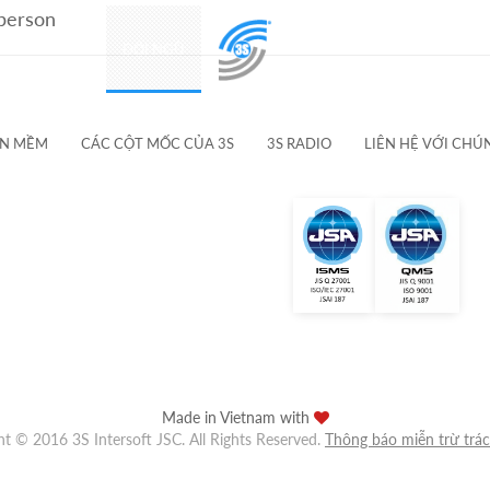
 person
SẢN PHẨM
ĐỘI NGŨ
KHÁCH HÀNG & ĐỐI TÁC
ẦN MỀM
CÁC CỘT MỐC CỦA 3S
3S RADIO
LIÊN HỆ VỚI CHÚ
Made in Vietnam with
ht © 2016 3S Intersoft JSC. All Rights Reserved.
Thông báo miễn trừ trá