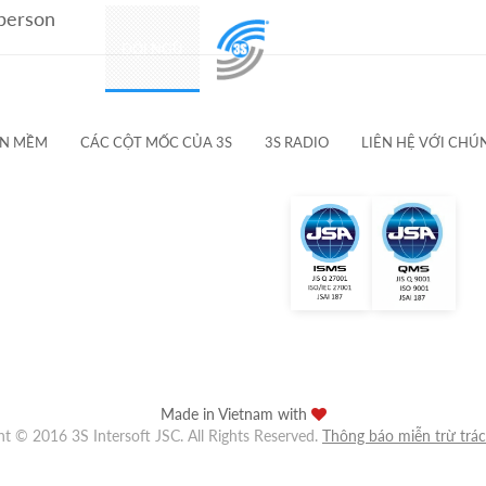
 person
SẢN PHẨM
ĐỘI NGŨ
KHÁCH HÀNG & ĐỐI TÁC
ẦN MỀM
CÁC CỘT MỐC CỦA 3S
3S RADIO
LIÊN HỆ VỚI CHÚ
Made in Vietnam with
ht © 2016 3S Intersoft JSC. All Rights Reserved.
Thông báo miễn trừ trá