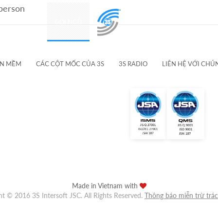
 person
SẢN PHẨM
ĐỘI NGŨ
KHÁCH HÀNG & ĐỐI TÁC
ẦN MỀM
CÁC CỘT MỐC CỦA 3S
3S RADIO
LIÊN HỆ VỚI CHÚ
Made in Vietnam with
ht © 2016 3S Intersoft JSC. All Rights Reserved.
Thông báo miễn trừ trá