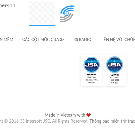
 person
SẢN PHẨM
ĐỘI NGŨ
KHÁCH HÀNG & ĐỐI TÁC
ẦN MỀM
CÁC CỘT MỐC CỦA 3S
3S RADIO
LIÊN HỆ VỚI CHÚ
Made in Vietnam with
ht © 2016 3S Intersoft JSC. All Rights Reserved.
Thông báo miễn trừ trá