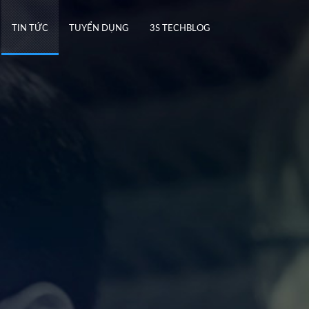
TIN TỨC
TUYỂN DỤNG
3S TECHBLOG