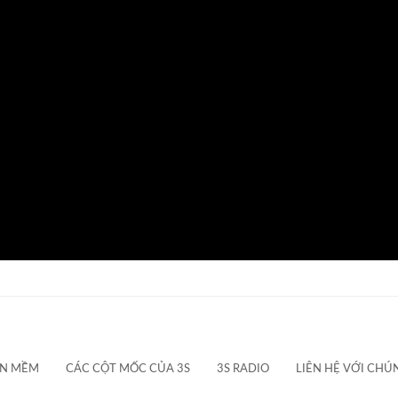
ẦN MỀM
CÁC CỘT MỐC CỦA 3S
3S RADIO
LIÊN HỆ VỚI CHÚ