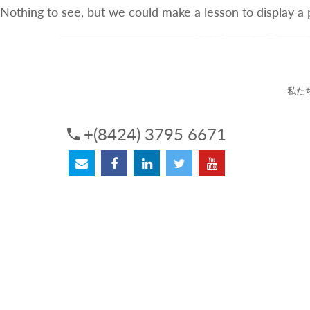
Nothing to see, but we could make a lesson to display a
3Sについて
サービス
私た
+(8424) 3795 6671