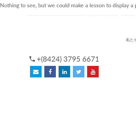
Nothing to see, but we could make a lesson to display a
3Sについて
サービス
私た
+(8424) 3795 6671