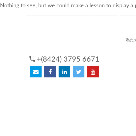
Nothing to see, but we could make a lesson to display a
3Sについて
サービス
私た
+(8424) 3795 6671