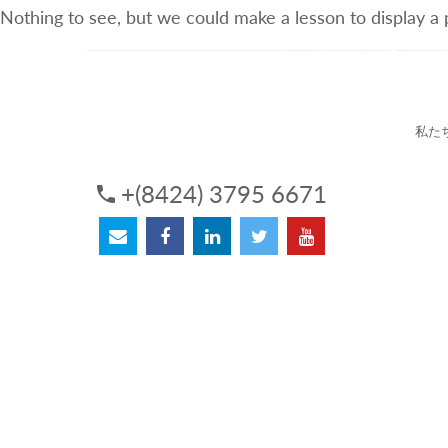
Nothing to see, but we could make a lesson to display a
3Sについて
サービス
私た
+(8424) 3795 6671