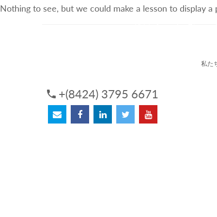
Nothing to see, but we could make a lesson to display a
3Sについて
サービス
私た
+(8424) 3795 6671