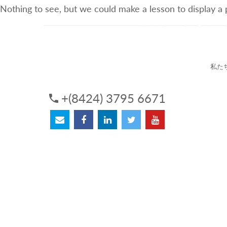
Nothing to see, but we could make a lesson to display a
3Sについて
サービス
私た
+(8424) 3795 6671