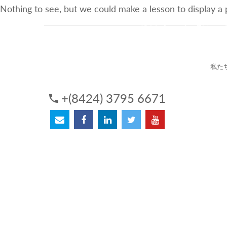
Nothing to see, but we could make a lesson to display a
3Sについて
サービス
私た
+(8424) 3795 6671