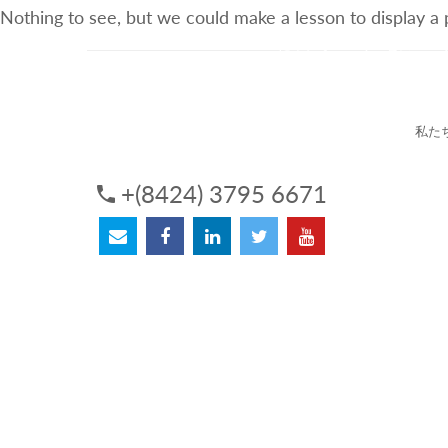
Nothing to see, but we could make a lesson to display a
3Sについて
サービス
私た
+(8424) 3795 6671