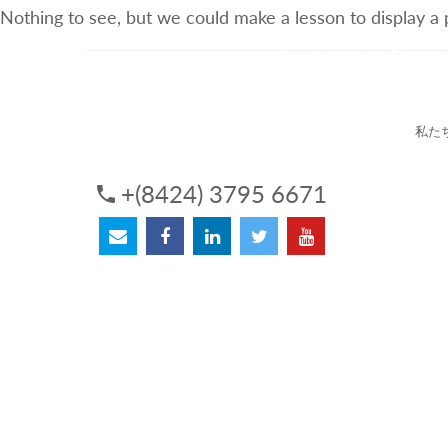
Nothing to see, but we could make a lesson to display a
3Sについて
サービス
私た
+(8424) 3795 6671