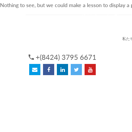
Nothing to see, but we could make a lesson to display a
3Sについて
サービス
私た
+(8424) 3795 6671