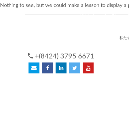
Nothing to see, but we could make a lesson to display a
3Sについて
サービス
私た
+(8424) 3795 6671