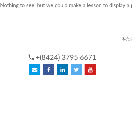
Nothing to see, but we could make a lesson to display a
3Sについて
サービス
私た
+(8424) 3795 6671