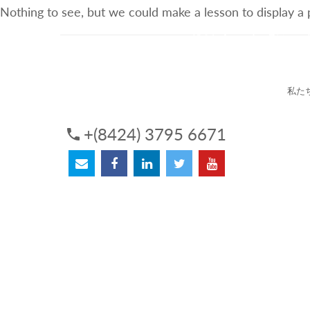
Nothing to see, but we could make a lesson to display a
3Sについて
サービス
私た
+(8424) 3795 6671